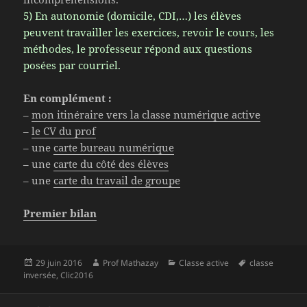
5) En autonomie (domicile, CDI,…) les élèves
peuvent travailler les exercices, revoir le cours, les
méthodes, le professeur répond aux questions
posées par courriel.
En complément :
–
mon itinéraire vers la classe numérique active
–
le CV du prof
– une
carte bureau numérique
– une
carte du côté des élèves
– une
carte du travail de groupe
Premier bilan
Publié
Auteur
Catégories
Mots-
29 juin 2016
Prof Mathazay
Classe active
classe
le
clés
inversée
,
Clic2016
Navigation