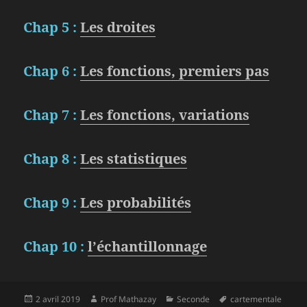
Chap 5 :
Les droites
Chap 6 :
Les fonctions, premiers pas
Chap 7 :
Les fonctions, variations
Chap 8 :
Les statistiques
Chap 9 :
Les probabilités
Chap 10 :
l’échantillonnage
Publié
Auteur
Catégories
Mots-
2 avril 2019
Prof Mathazay
Seconde
cartementale