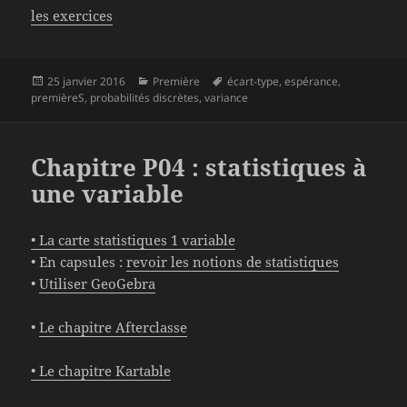
les exercices
Publié
Catégories
Mots-
25 janvier 2016
Première
écart-type
,
espérance
,
le
clés
premièreS
,
probabilités discrètes
,
variance
Chapitre P04 : statistiques à
une variable
• La carte statistiques 1 variable
• En capsules :
revoir les notions de statistiques
•
Utiliser GeoGebra
•
Le chapitre Afterclasse
• Le chapitre Kartable