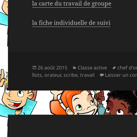
la carte du travail de groupe
la fiche individuelle de suivi
Publié
Catégories
Mots-
26 août 2015
Classe active
chef d'o
le
clés
îlots
,
orateur
,
scribe
,
travail
Laisser un c