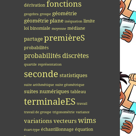
fonctions
dérivation
géométrie
geogebra
groupe
géométrie plane
limite
inéquation
loi binomiale
médiane
moyenne
premièreS
partage
probabilités
probabilités discrètes
quartile
représentation
seconde
statistiques
suite arithmétique
suite géométrique
suites numériques
tableau
terminaleES
travail
travail de groupe
trigonométrie
variance
wims
variations
vecteurs
échantillonnage
équation
écart-type