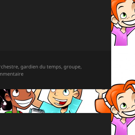
rchestre
,
gardien du temps
,
groupe
,
sur Le travail de groupe : les rôles
ommentaire