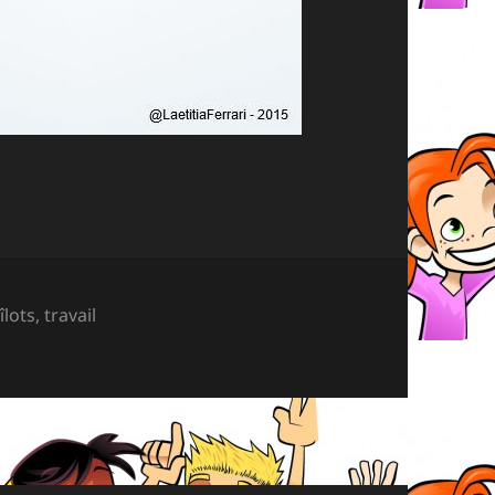
,
îlots
,
travail
groupe en un dessin