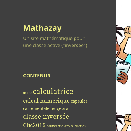
Mathazay
Un site mathématique pour
une classe active ("inversée")
CONTENUS
calculatrice
arbre
calcul numérique
capsules
cartementale jeugebra
classe inversée
Clic2016
colinéarité
droite
droites