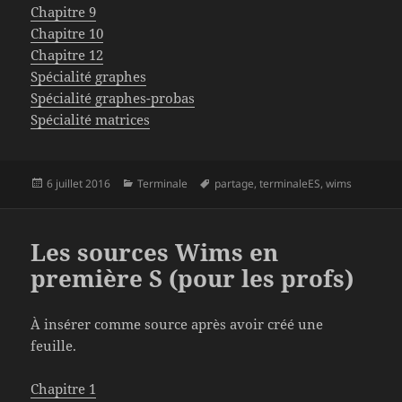
Chapitre 9
Chapitre 10
Chapitre 12
Spécialité graphes
Spécialité graphes-probas
Spécialité matrices
Publié
Catégories
Mots-
6 juillet 2016
Terminale
partage
,
terminaleES
,
wims
le
clés
Les sources Wims en
première S (pour les profs)
À insérer comme source après avoir créé une
feuille.
Chapitre 1