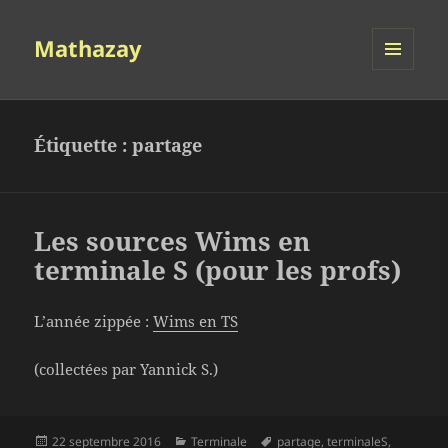
Mathazay
MENU
ET
WIDGETS
Étiquette :
partage
Les sources Wims en
terminale S (pour les profs)
L’année zippée :
Wims en TS
(collectées par Yannick S.)
Publié
Catégories
Mots-
22 septembre 2016
Terminale
partage
,
terminaleS
,