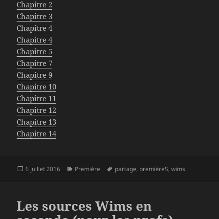
Chapitre 2
Chapitre 3
Chapitre 4
Chapitre 4
Chapitre 5
Chapitre 7
Chapitre 9
Chapitre 10
Chapitre 11
Chapitre 12
Chapitre 13
Chapitre 14
Publié
Catégories
Mots-
6 juillet 2016
Première
partage
,
premièreS
,
wims
le
clés
Les sources Wims en