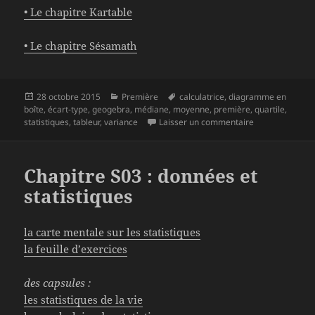
• Le chapitre Kartable
• Le chapitre Sésamath
Publié
Catégories
Mots-
28 octobre 2015
Première
calculatrice
,
diagramme en
le
clés
boîte
,
écart-type
,
geogebra
,
médiane
,
moyenne
,
première
,
quartile
,
sur Chapitre P04
statistiques
,
tableur
,
variance
Laisser un commentaire
Chapitre S03 : données et
statistiques
la carte mentale sur les statistiques
la feuille d’exercices
des capsules :
les statistiques de la vie