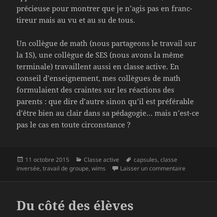
précieuse pour montrer que je n’agis pas en franc-
tireur mais au vu et au su de tous.
Un collègue de math (nous partageons le travail sur
la 1S), une collègue de SES (nous avons la même
terminale) travaillent aussi en classe active. En
conseil d’enseignement, mes collègues de math
formulaient des craintes sur les réactions des
parents : que dire d’autre sinon qu’il est préférable
d’être bien au clair dans sa pédagogie… mais n’est-ce
pas le cas en toute circonstance ?
Publié
Catégories
Mots-
11 octobre 2015
Classe active
capsules
,
classe
le
clés
sur Pédagog
inversée
,
travail de groupe
,
wims
Laisser un commentaire
Du côté des élèves