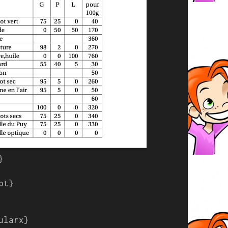


t}

larx}
