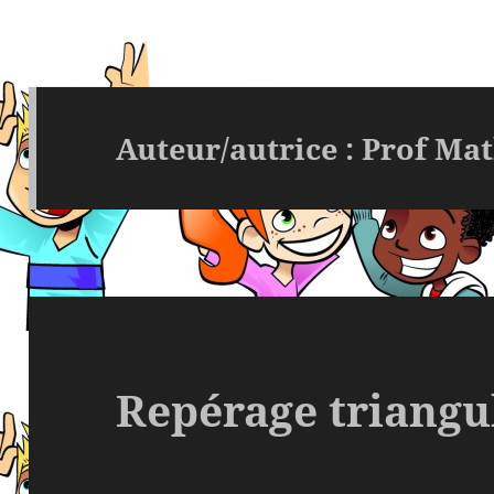
Auteur/autrice :
Prof Ma
Repérage triangu