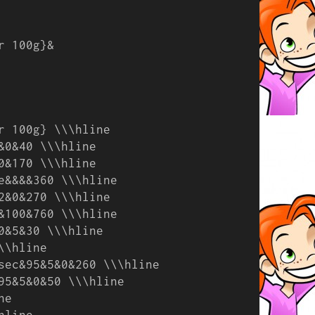
 100g}&

r 100g} \\\hline

&0&40 \\\hline

0&170 \\\hline

e&&&&360 \\\hline

2&0&270 \\\hline

&100&760 \\\hline

0&5&30 \\\hline

\hline

sec&95&5&0&260 \\\hline

95&5&0&50 \\\hline

e

line
