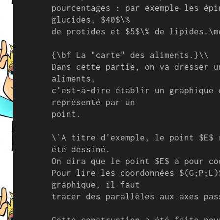
pourcentages : par exemple les épi
glucides, $40$\%

de protides et $5$\% de lipides.\me
{\bf La "carte" des aliments.}\\

Dans cette partie, on va dresser u
aliments,

c'est-à-dire établir un graphique 
représenté par un

point.

\`A titre d'exemple, le point $E$ 
été dessiné.

On dira que le point $E$ a pour co
Pour lire les coordonnées $(G;P;L)
graphique, il faut

tracer des parallèles aux axes pas
Cette construction a été faite pou