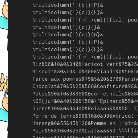
\multicolumn{1}{c|}{P}&

\multicolumn{1}{c|}{L}&

\multicolumn{1}{m{.7cm}|}{cal. pour
\multicolumn{1}{c|}{}&

\multicolumn{1}{c|}{G}&

\multicolumn{1}{c|}{P}&

\multicolumn{1}{c|}{L}&

\multicolumn{1}{m{.7cm}|}{cal. pou
Riz&90&10&0&340&Haricot vert&75&25
Biscuit&80&10&10&400&Viande&0&50&5
Tarte aux pommes&75&5&20&270&Farin
Chocolat&70&5&25&500&Confiture&98&
Pâtes&90&10&0&350&Beurre,huile&0&0
\OE{}uf&0&40&60&150&\'Epinard&55&4
Sucre&100&0&0&400&Poisson&&&&50  \\
Pomme de terre&90&10&0&90&Abricot 
Hareng&0&55&45&120&Pomme en l'air&
Pain&90&10&0&250&Lait&&&&60 \\\hlin
Carotte&&&&45&Miel&100&0&0&320 \\\h