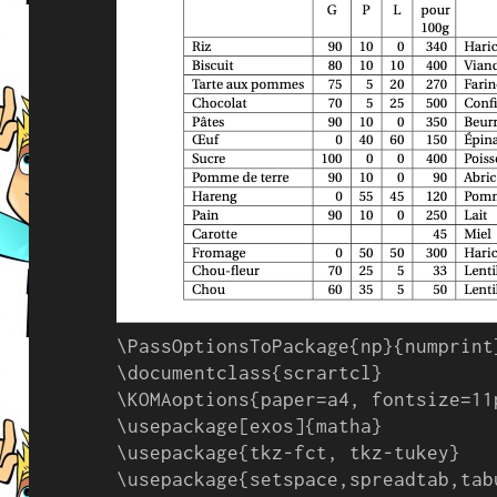
\PassOptionsToPackage{np}{numprint}
\documentclass{scrartcl}

\KOMAoptions{paper=a4, fontsize=11p
\usepackage[exos]{matha}

\usepackage{tkz-fct, tkz-tukey}

\usepackage{setspace,spreadtab,tabu