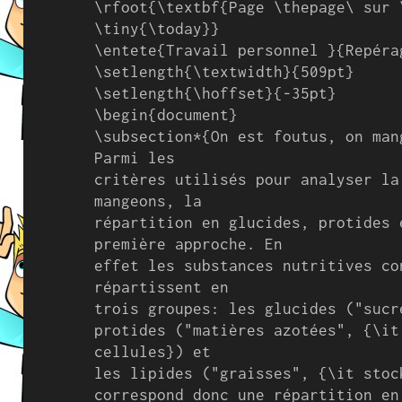
\rfoot{\textbf{Page \thepage\ sur 
\tiny{\today}}

\entete{Travail personnel }{Repéra
\setlength{\textwidth}{509pt}

\setlength{\hoffset}{-35pt}

\begin{document}

\subsection*{On est foutus, on man
Parmi les

critères utilisés pour analyser la
mangeons, la

répartition en glucides, protides 
première approche. En

effet les substances nutritives co
répartissent en

trois groupes: les glucides ("sucr
protides ("matières azotées", {\it
cellules}) et

les lipides ("graisses", {\it stoc
correspond donc une répartition en
