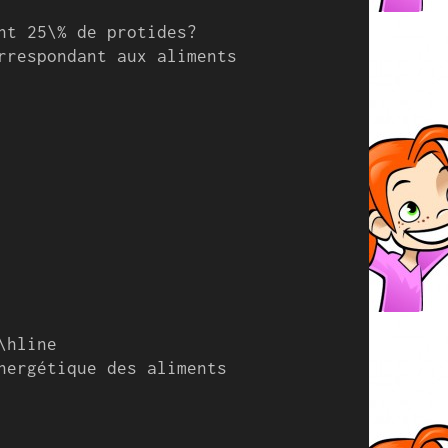
nt 25\% de protides?

rrespondant aux aliments 
hline

nergétique des aliments 