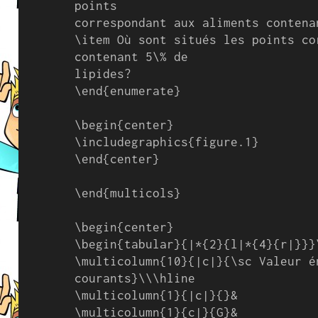
points

correspondant aux aliments contena
\item Où sont situés les points co
contenant 5\% de

lipides?

\end{enumerate}

\begin{center}

\includegraphics{figure.1}

\end{center}

\end{multicols}

\begin{center}

\begin{tabular}{|*{2}{l|*{4}{r|}}}\
\multicolumn{10}{|c|}{\sc Valeur é
courants}\\\hline

\multicolumn{1}{|c|}{}&

\multicolumn{1}{c|}{G}&
