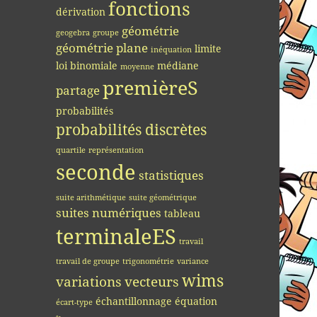
fonctions
dérivation
géométrie
geogebra
groupe
géométrie plane
limite
inéquation
loi binomiale
médiane
moyenne
premièreS
partage
probabilités
probabilités discrètes
quartile
représentation
seconde
statistiques
suite arithmétique
suite géométrique
suites numériques
tableau
terminaleES
travail
travail de groupe
trigonométrie
variance
wims
variations
vecteurs
échantillonnage
équation
écart-type