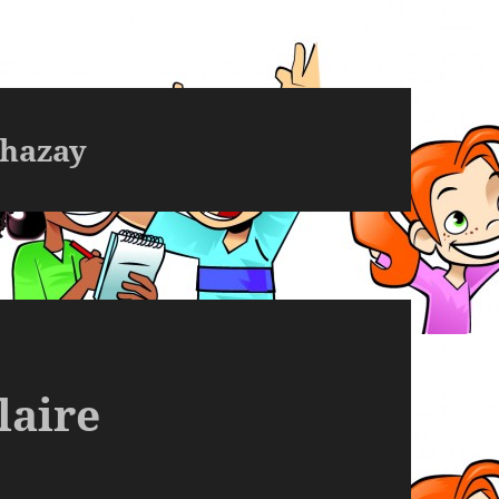
thazay
laire