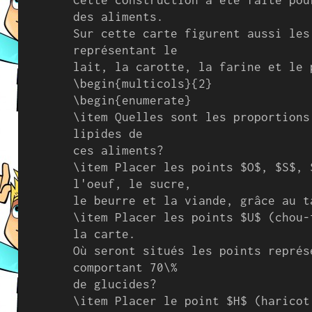
des aliments.

Sur cette carte figurent aussi les
représentant le

lait, la carotte, la farine et le p
\begin{multicols}{2}

\begin{enumerate}

\item Quelles sont les proportions
lipides de

ces aliments?

\item Placer les points $O$, $S$, 
l'oeuf, le sucre,

le beurre et la viande, grâce au t
\item Placer les points $U$ (chou-
la carte.

Où seront situés les points représ
comportant 70\%

de glucides?

\item Placer le point $H$ (haricot