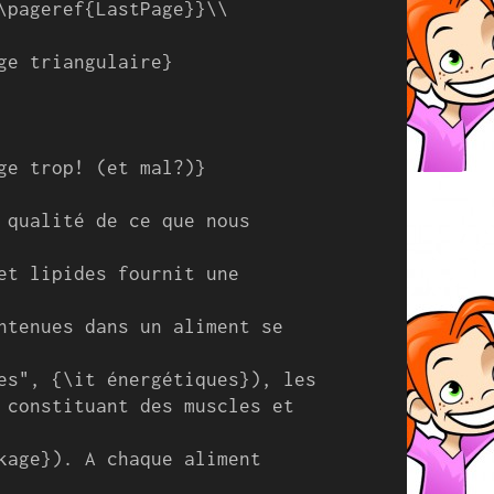
\pageref{LastPage}}\\ 
ge triangulaire}

ge trop! (et mal?)}

 qualité de ce que nous 
et lipides fournit une 
ntenues dans un aliment se 
es", {\it énergétiques}), les 
 constituant des muscles et 
kage}). A chaque aliment 