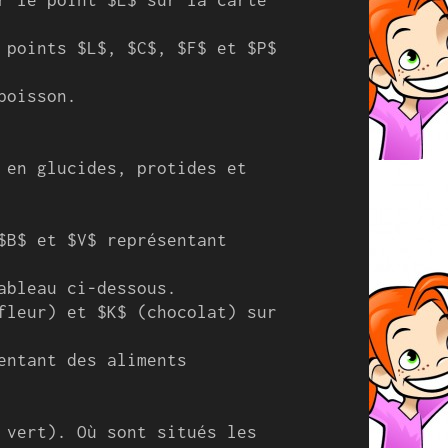
 points $L$, $C$, $F$ et $P$ 
oisson.

 en glucides, protides et 
$B$ et $V$ représentant 
ableau ci-dessous.

fleur) et $K$ (chocolat) sur 
entant des aliments 
 vert). Où sont situés les 