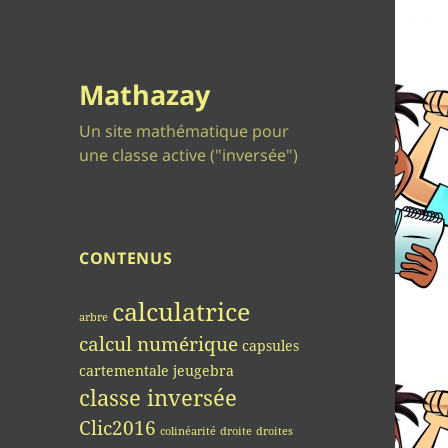
Mathazay
Un site mathématique pour
une classe active ("inversée")
CONTENUS
calculatrice
arbre
calcul numérique
capsules
cartementale jeugebra
classe inversée
Clic2016
colinéarité
droite
droites