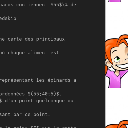
nards contiennent $55$\% de 
dskip

ne carte des principaux 
où chaque aliment est 
représentant les épinards a 
ordonnées $(55;40;5)$. 

$ d'un point quelconque du 
sant par ce point.

r le point $E$ sur la carte 