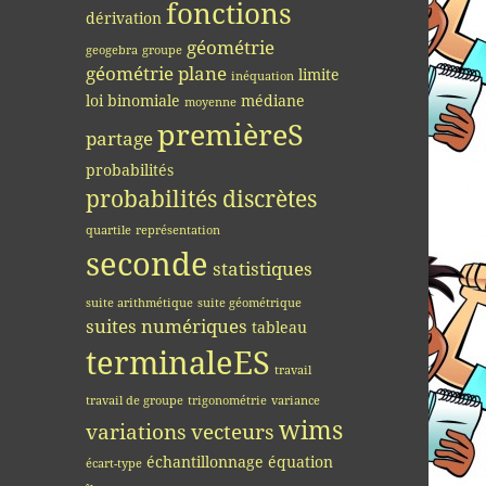
fonctions
dérivation
géométrie
geogebra
groupe
géométrie plane
limite
inéquation
loi binomiale
médiane
moyenne
premièreS
partage
probabilités
probabilités discrètes
quartile
représentation
seconde
statistiques
suite arithmétique
suite géométrique
suites numériques
tableau
terminaleES
travail
travail de groupe
trigonométrie
variance
wims
variations
vecteurs
échantillonnage
équation
écart-type