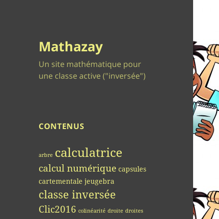
Mathazay
Un site mathématique pour
une classe active ("inversée")
CONTENUS
calculatrice
arbre
calcul numérique
capsules
cartementale jeugebra
classe inversée
Clic2016
colinéarité
droite
droites