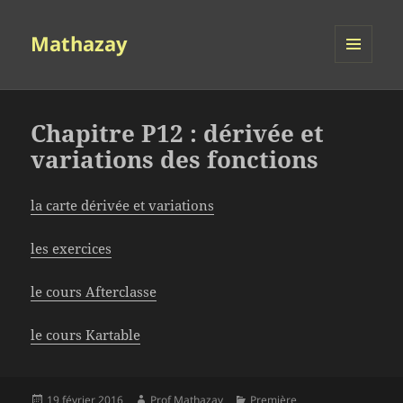
Mathazay
MENU
ET
WIDGETS
Chapitre P12 : dérivée et
variations des fonctions
la carte dérivée et variations
les exercices
le cours Afterclasse
le cours Kartable
Publié
Auteur
Catégories
19 février 2016
Prof Mathazay
Première