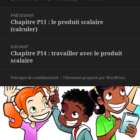
le
Navigation
PRÉCÉDENT
de
Chapitre P11 : le produit scalaire
Article
l’article
(calculer)
précédent :
SUIVANT
Chapitre P14 : travailler avec le produit
Article
scalaire
suivant :
Politique de confidentialité
Fièrement propulsé par WordPress