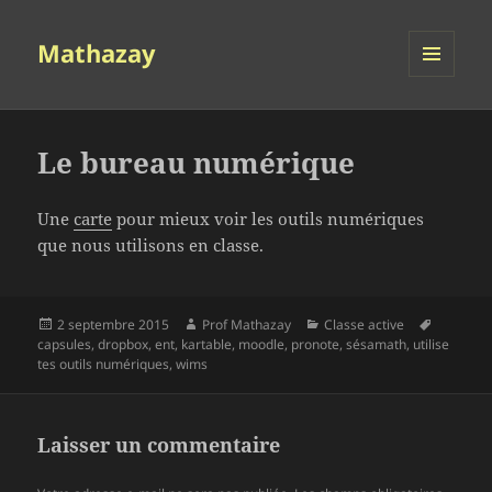
Mathazay
MENU
ET
WIDGETS
Le bureau numérique
Une
carte
pour mieux voir les outils numériques
que nous utilisons en classe.
Publié
Auteur
Catégories
Mots-
2 septembre 2015
Prof Mathazay
Classe active
le
clés
capsules
,
dropbox
,
ent
,
kartable
,
moodle
,
pronote
,
sésamath
,
utilise
tes outils numériques
,
wims
Laisser un commentaire