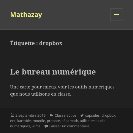
Mathazay
MENU
ET
WIDGETS
Étiquette :
dropbox
Le bureau numérique
Une
carte
pour mieux voir les outils numériques
que nous utilisons en classe.
Publié
Catégories
Mots-
2 septembre 2015
Classe active
capsules
,
dropbox
,
le
clés
ent
,
kartable
,
moodle
,
pronote
,
sésamath
,
utilise tes outils
sur Le bureau numérique
numériques
,
wims
Laisser un commentaire