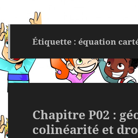
Étiquette :
équation cart
Chapitre P02 : gé
colinéarité et dro