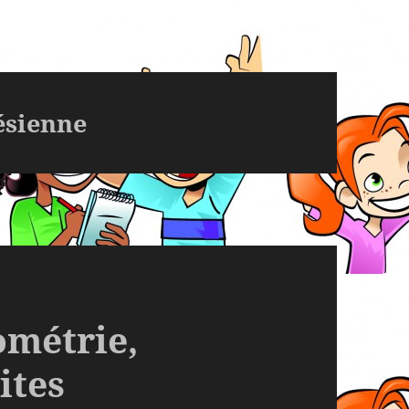
ésienne
ométrie,
ites