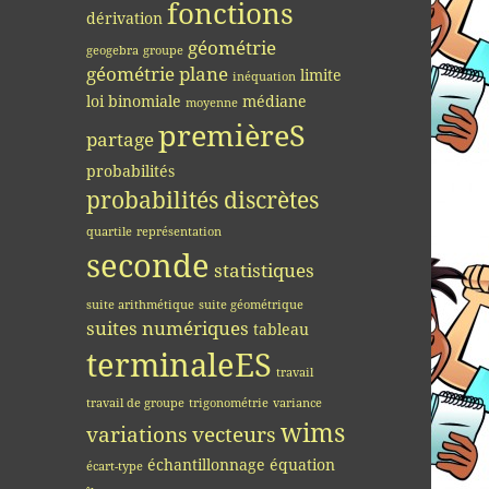
fonctions
dérivation
géométrie
geogebra
groupe
géométrie plane
limite
inéquation
loi binomiale
médiane
moyenne
premièreS
partage
probabilités
probabilités discrètes
quartile
représentation
seconde
statistiques
suite arithmétique
suite géométrique
suites numériques
tableau
terminaleES
travail
travail de groupe
trigonométrie
variance
wims
variations
vecteurs
échantillonnage
équation
écart-type