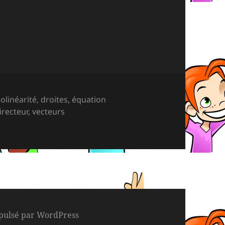
colinéarité
,
droites
,
équation
irecteur
,
vecteurs
géométrie, colinéarité et droites
pulsé par WordPress