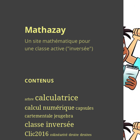
Mathazay
Un site mathématique pour
une classe active ("inversée")
CONTENUS
calculatrice
arbre
calcul numérique
capsules
cartementale jeugebra
classe inversée
Clic2016
colinéarité
droite
droites