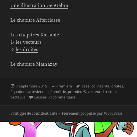
Une illustration GeoGebra
Le chapitre Afterclasse
Les chapitres Kartable :
1-
les vecteurs
2-
les droites
Le
chapitre Mathazay
Publié
Catégories
Mots-
7 septembre 2015
Première
base
,
colinéarité
,
droites
,
le
clés
équation cartésienne
,
géométrie
,
premièreS
,
vecteur directeur
,
sur Chapitre P02 : géométrie, colinéa
vecteurs
Laisser un commentaire
Politique de confidentialité
Fièrement propulsé par WordPress