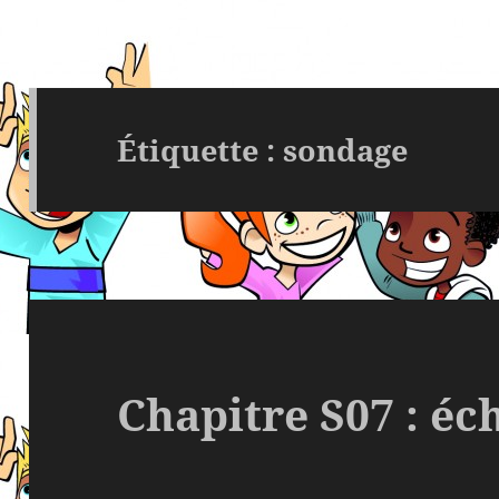
Étiquette :
sondage
Chapitre S07 : éc