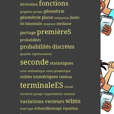
fonctions
dérivation
géométrie
geogebra
groupe
géométrie plane
limite
inéquation
loi binomiale
médiane
moyenne
premièreS
partage
probabilités
probabilités discrètes
quartile
représentation
seconde
statistiques
suite arithmétique
suite géométrique
suites numériques
tableau
terminaleES
travail
travail de groupe
trigonométrie
variance
wims
variations
vecteurs
échantillonnage
équation
écart-type