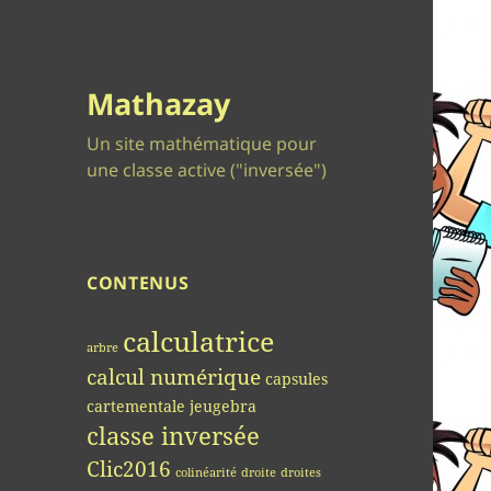
Mathazay
Un site mathématique pour
une classe active ("inversée")
CONTENUS
calculatrice
arbre
calcul numérique
capsules
cartementale jeugebra
classe inversée
Clic2016
colinéarité
droite
droites