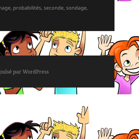
nnage
,
probabilités
,
seconde
,
sondage
,
pulsé par WordPress