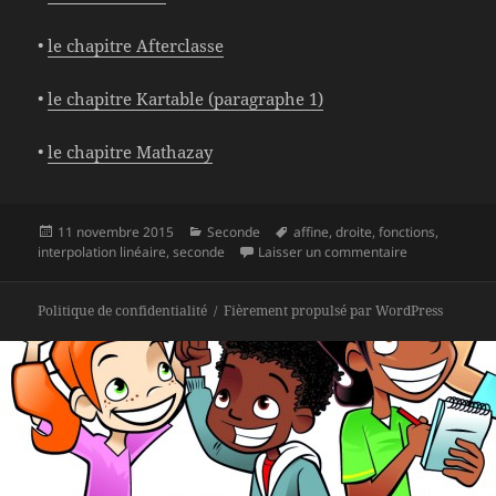
•
le chapitre Afterclasse
•
le chapitre Kartable (paragraphe 1)
•
le chapitre Mathazay
Publié
Catégories
Mots-
11 novembre 2015
Seconde
affine
,
droite
,
fonctions
,
le
clés
sur Chapitre S0
interpolation linéaire
,
seconde
Laisser un commentaire
Politique de confidentialité
Fièrement propulsé par WordPress