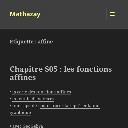
Mathazay
MENU
ET
WIDGETS
Étiquette :
affine
Chapitre S05 : les fonctions
affines
•
la carte des fonctions affines
•
la feuille d’exercices
• une capsule :
pour tracer la représentation
graphique
•
avec GeoGebra