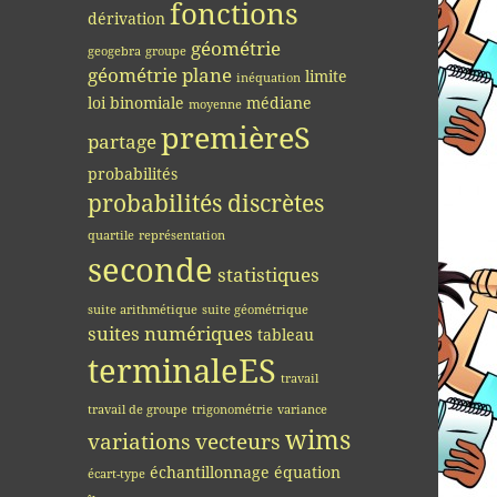
fonctions
dérivation
géométrie
geogebra
groupe
géométrie plane
limite
inéquation
loi binomiale
médiane
moyenne
premièreS
partage
probabilités
probabilités discrètes
quartile
représentation
seconde
statistiques
suite arithmétique
suite géométrique
suites numériques
tableau
terminaleES
travail
travail de groupe
trigonométrie
variance
wims
variations
vecteurs
échantillonnage
équation
écart-type