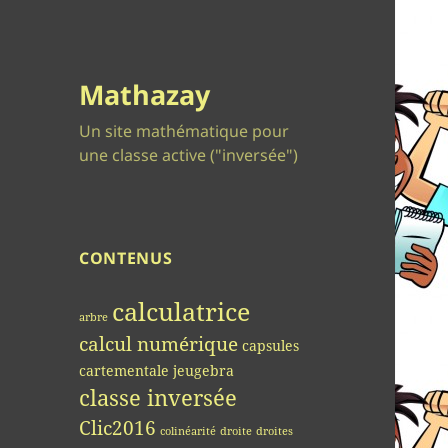
Mathazay
Un site mathématique pour
une classe active ("inversée")
CONTENUS
calculatrice
arbre
calcul numérique
capsules
cartementale jeugebra
classe inversée
Clic2016
colinéarité
droite
droites