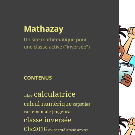
Mathazay
Un site mathématique pour
une classe active ("inversée")
CONTENUS
calculatrice
arbre
calcul numérique
capsules
cartementale jeugebra
classe inversée
Clic2016
colinéarité
droite
droites