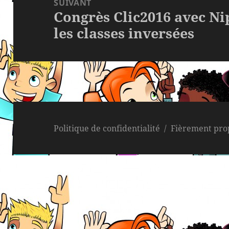
SUIVANT
Congrès Clic2016 avec N
Article
les classes inversées
suivant :
Politique de confidentialité
Fièrement pro