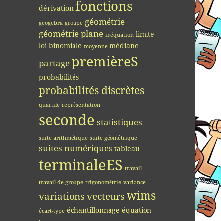
fonctions
dérivation
géométrie
geogebra
groupe
géométrie plane
limite
inéquation
loi binomiale
médiane
moyenne
premièreS
partage
probabilités
probabilités discrètes
quartile
représentation
seconde
statistiques
suite arithmétique
suite géométrique
suites numériques
tableau
terminaleES
travail
travail de groupe
trigonométrie
variance
wims
variations
vecteurs
échantillonnage
équation
écart-type